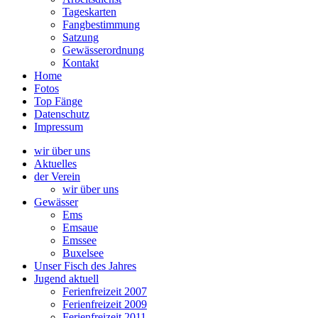
Tageskarten
Fangbestimmung
Satzung
Gewässerordnung
Kontakt
Home
Fotos
Top Fänge
Datenschutz
Impressum
wir über uns
Aktuelles
der Verein
wir über uns
Gewässer
Ems
Emsaue
Emssee
Buxelsee
Unser Fisch des Jahres
Jugend aktuell
Ferienfreizeit 2007
Ferienfreizeit 2009
Ferienfreizeit 2011